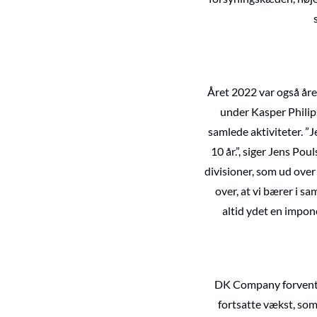
Året 2022 var også åre
under Kasper Philip
samlede aktiviteter. ”
10 år.”, siger Jens Po
divisioner, som ud over
over, at vi bærer i sa
altid ydet en impone
DK Company forventer
fortsatte vækst, som