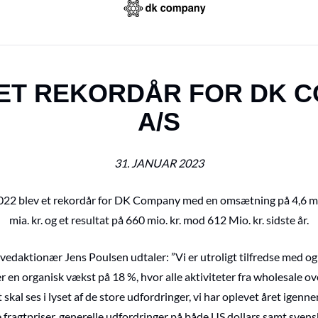
ET REKORDÅR FOR DK 
A/S
31. JANUAR 2023
22 blev et rekordår for DK Company med en omsætning på 4,6 mia.
mia. kr. og et resultat på 660 mio. kr. mod 612 Mio. kr. sidste år.
edaktionær Jens Poulsen udtaler: ”Vi er utroligt tilfredse med og s
er en organisk vækst på 18 %, hvor alle aktiviteter fra wholesale ove
 skal ses i lyset af de store udfordringer, vi har oplevet året igenn
fragtpriser, generelle udfordringer på både US dollars samt sven