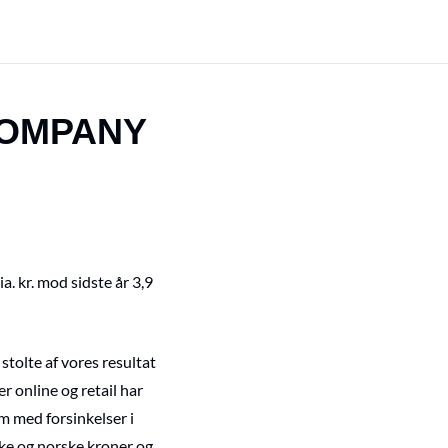
COMPANY
 kr. mod sidste år 3,9
tolte af vores resultat
r online og retail har
em med forsinkelser i
ske og norske kroner og