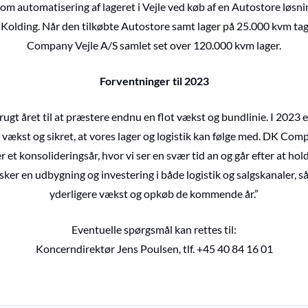
 om automatisering af lageret i Vejle ved køb af en Autostore løsni
 Kolding. Når den tilkøbte Autostore samt lager på 25.000 kvm tag
Company Vejle A/S samlet set over 120.000 kvm lager.
Forventninger til 2023
t året til at præstere endnu en flot vækst og bundlinie. I 2023 e
ækst og sikret, at vores lager og logistik kan følge med. DK Comp
er et konsolideringsår, hvor vi ser en svær tid an og går efter at ho
ker en udbygning og investering i både logistik og salgskanaler, så
yderligere vækst og opkøb de kommende år.”
Eventuelle spørgsmål kan rettes til:
Koncerndirektør Jens Poulsen, tlf. +45 40 84 16 01