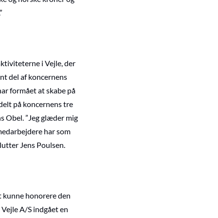
”
iviteterne i Vejle, der
nt del af koncernens
har formået at skabe på
rdelt på koncernens tre
ns Obel. ”Jeg glæder mig
es medarbejdere har som
slutter Jens Poulsen.
at kunne honorere den
 Vejle A/S indgået en