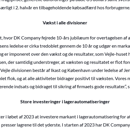
særligt i 2. halvår en tilbageholdende købsadfærd hos forbrugerne.
Vækst i alle divisioner
t, hvor DK Company fejrede 10-års jubilæum for overtagelsen af akt
sens ledelse er cirka tredoblet gennem de 10 år og udgør en marka
Jeg er imponeret over den vækst og de resultater, som Vejle-huset 
ulsen, der samtidig understreger, at væksten og resultatet er flot fo
 Vejle divisionen består af Ikast og København under ledelse af Je
mlet flok, og at alle aktiviteter bidrager positivt til væksten. Vor
rende indsats og bidraget til sikring af firmaets gode resultater.”, 
Store investeringer i lagerautomatiseringer
 i løbet af 2023 at investere markant i lagerautomatisering for 
 presser lagrene til det yderste. I starten af 2023 har DK Company