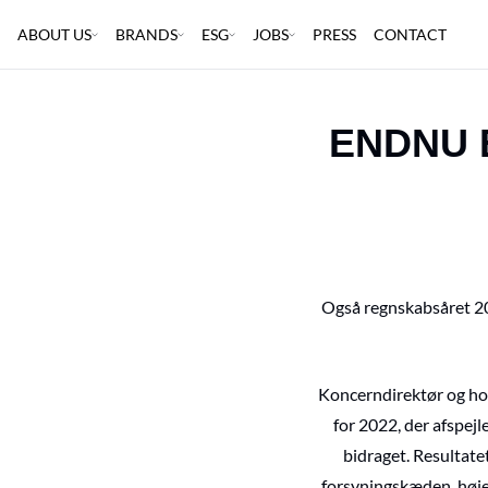
ABOUT US
BRANDS
ESG
JOBS
PRESS
CONTACT
ENDNU 
Også regnskabsåret 20
Koncerndirektør og hov
for 2022, der afspejl
bidraget. Resultatet
forsyningskæden, høje 