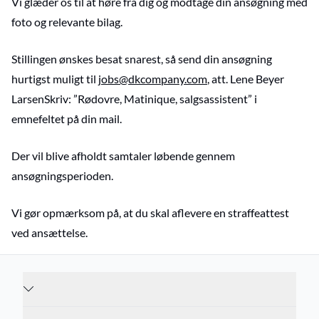
Vi glæder os til at høre fra dig og modtage din ansøgning med
foto og relevante bilag.
Stillingen ønskes besat snarest, så send din ansøgning
hurtigst muligt til
jobs@dkcompany.com
, att. Lene Beyer
LarsenSkriv: ”Rødovre, Matinique, salgsassistent” i
emnefeltet på din mail.
Der vil blive afholdt samtaler løbende gennem
ansøgningsperioden.
Vi gør opmærksom på, at du skal aflevere en straffeattest
ved ansættelse.