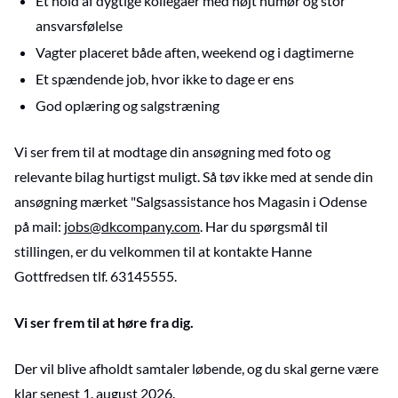
Et hold af dygtige kollegaer med højt humør og stor
ansvarsfølelse
Vagter placeret både aften, weekend og i dagtimerne
Et spændende job, hvor ikke to dage er ens
God oplæring og salgstræning
Vi ser frem til at modtage din ansøgning med foto og
relevante bilag hurtigst muligt. Så tøv ikke med at sende din
ansøgning mærket "Salgsassistance hos Magasin i Odense
på mail:
jobs@dkcompany.com
. Har du spørgsmål til
stillingen, er du velkommen til at kontakte Hanne
Gottfredsen tlf. 63145555.
Vi ser frem til at høre fra dig.
Der vil blive afholdt samtaler løbende, og du skal gerne være
klar senest 1. august 2026.